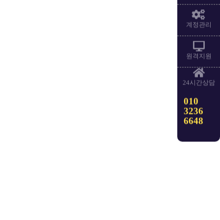
계정관리
원격지원
24시간상담
010
3236
6648