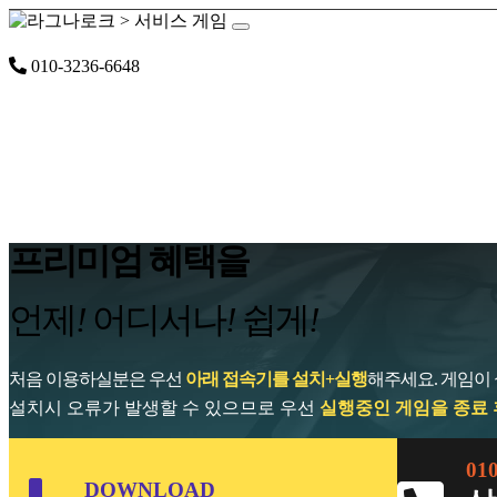
공지사항
설치 및 이용안내
서비스 게임
이용요금
010-3236-6648
프리미엄 혜택을
언제
!
어디서나
!
쉽게
!
처음 이용하실분은 우선
아래 접속기를 설치+실행
해주세요. 게임이
설치시 오류가 발생할 수 있으므로 우선
실행중인 게임을 종료 
01
DOWNLOAD