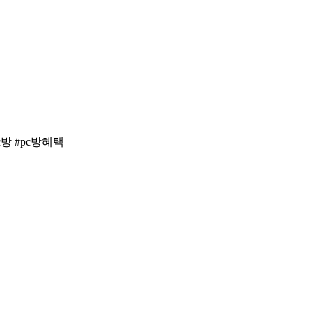
방 #pc방혜택