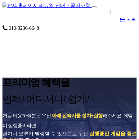
공지사항
설치 및 이용안내
서비스 게임
이용요
목록
금
010-3236-6648
프리미엄 혜택을
언제
!
어디서나
!
쉽게
!
처음 이용하실분은 우선
아래 접속기를 설치+실행
해주세요. 게임
이 실행중이라면
설치시 오류가 발생할 수 있으므로 우선
실행중인 게임을 종료