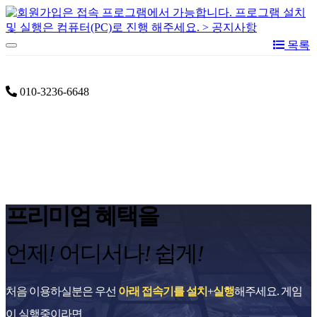
목록
공지사항
설치 및 이용안내
서비스 게임
이용요
금
010-3236-6648
프리미엄 혜택을
언제
!
어디서나
!
쉽게
!
처음 이용하실분은 우선
아래 접속기를 설치+실행
해주세요. 게임
이 실행중이라면